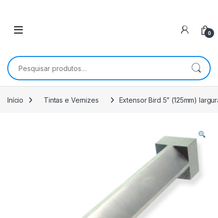
0
Pesquisar por:
Início
Tintas e Vernizes
Extensor Bird 5” (125mm) largu