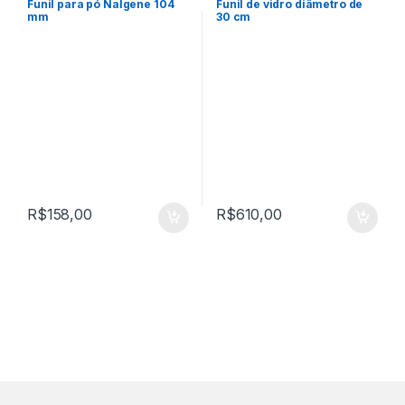
Funil para pó Nalgene 104
Funil de vidro diâmetro de
mm
30 cm
R$
158,00
R$
610,00