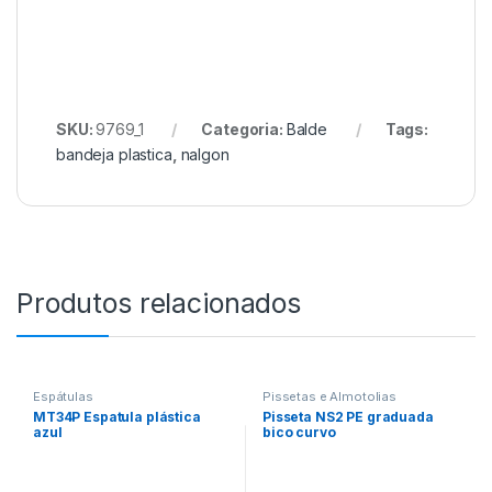
SKU:
9769_1
Categoria:
Balde
Tags:
bandeja plastica
,
nalgon
Produtos relacionados
Espátulas
Pissetas e Almotolias
MT34P Espatula plástica
Pisseta NS2 PE graduada
azul
bico curvo