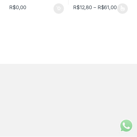
Faixa de
R$
0,00
R$
12,80
–
R$
61,00
Este produto tem várias varian