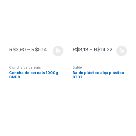
Faixa de preço: R$3,90 através R$5,14
Faixa de p
R$
3,90
–
R$
5,14
R$
8,18
–
R$
14,32
Este produto tem várias variantes. As opções podem ser escolh
Este produto tem várias varian
Concha de cereais
Balde
Concha de cereais 1000g
Balde plástico alça plástica
CND9
BT07