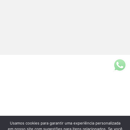
Usamos cookies para garantir uma experiência personalizada
Fale Conosco
em nosso site com sugestões para itens relacionados. Se você