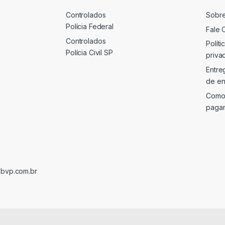
Controlados
Sobr
Polícia Federal
Fale 
Controlados
Políti
Polícia Civil SP
priva
Entre
de en
Como
paga
@bvp.com.br