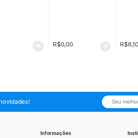
R$
0,00
R$
8,1
E
novidades!
m
a
i
l
*
Informações
Inst