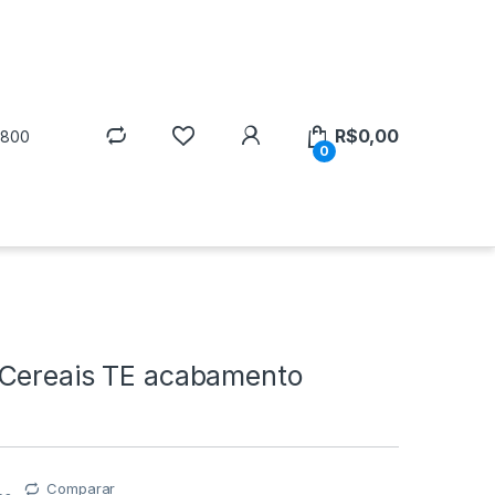
R$
0,00
5800
0
Cereais TE acabamento
Comparar