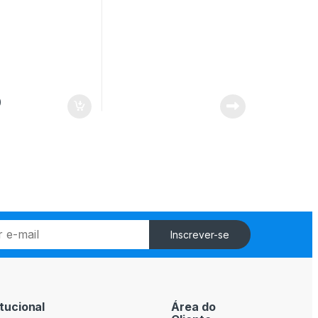
0
Inscrever-se
itucional
Área do