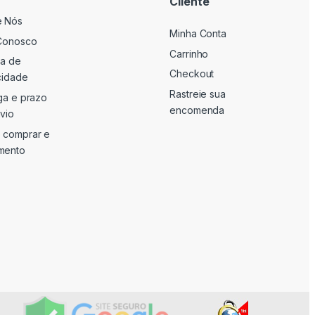
Cliente
e Nós
Minha Conta
Conosco
Carrinho
ca de
Checkout
cidade
Rastreie sua
ga e prazo
encomenda
vio
 comprar e
mento