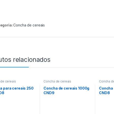
egoria:
Concha de cereais
utos relacionados
de cereais
Concha de cereais
Concha de
a para cereais 250
Concha de cereais 1000g
Concha 
D8
CND9
CND8