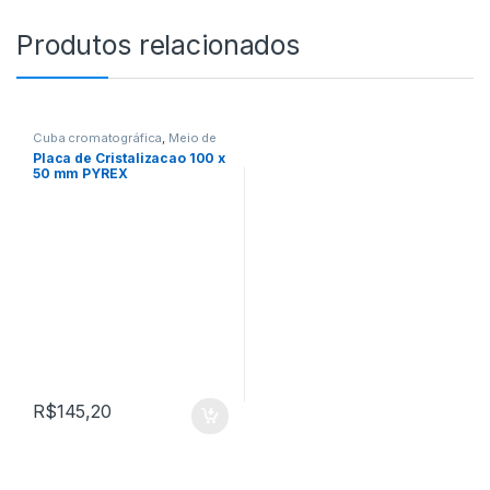
Produtos relacionados
Cuba cromatográfica
,
Meio de
Cultura
,
Microbiologia
,
Placa de
Placa de Cristalizacao 100 x
Petri
50 mm PYREX
R$
145,20