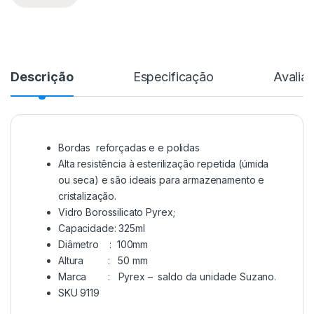
Descrição
Especificação
Avalia
Bordas reforçadas e e polidas
Alta resistência à esterilização repetida (úmida
ou seca) e são ideais para armazenamento e
cristalização.
Vidro Borossilicato Pyrex;
Capacidade: 325ml
Diâmetro : 100mm
Altura : 50 mm
Marca : Pyrex – saldo da unidade Suzano.
SKU 9119