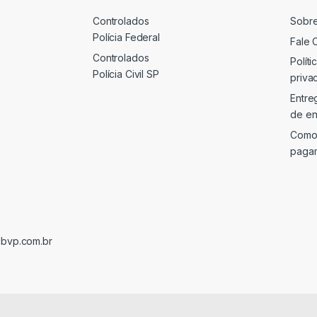
Controlados
Sobr
Polícia Federal
Fale 
Controlados
Políti
Polícia Civil SP
priva
Entre
de en
Como
paga
@bvp.com.br