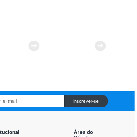
Inscrever-se
itucional
Área do