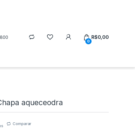
R$
0,00
5800
0
Chapa aqueceodra
Comparar
os