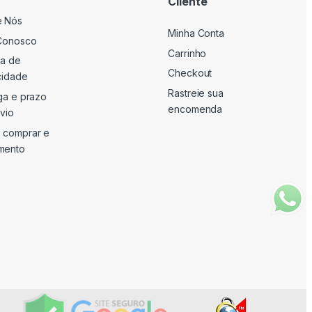
Cliente
e Nós
Minha Conta
Conosco
Carrinho
ca de
Checkout
cidade
Rastreie sua
ga e prazo
encomenda
vio
 comprar e
mento