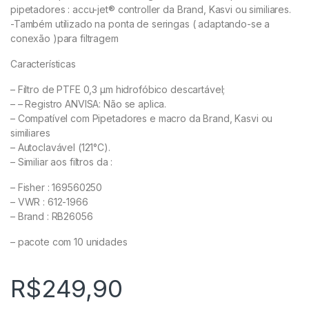
pipetadores : accu-jet® controller da Brand, Kasvi ou similiares.
-Também utilizado na ponta de seringas ( adaptando-se a
conexão )para filtragem
Características
– Filtro de PTFE 0,3 µm hidrofóbico descartável;
– – Registro ANVISA: Não se aplica.
– Compatível com Pipetadores e macro da Brand, Kasvi ou
similiares
– Autoclavável (121°C).
– Similiar aos filtros da :
– Fisher : 169560250
– VWR : 612-1966
– Brand : RB26056
– pacote com 10 unidades
R$
249,90