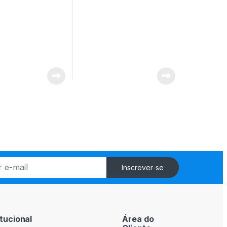
Inscrever-se
itucional
Área do