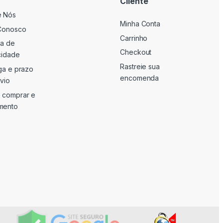
Cliente
e Nós
Minha Conta
Conosco
Carrinho
ca de
Checkout
cidade
Rastreie sua
ga e prazo
encomenda
vio
 comprar e
mento