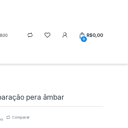
R$
0,00
5800
0
eparação pera âmbar
Comparar
os