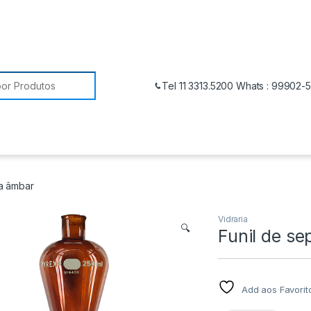
Tel 11 3313.5200 Whats : 99902-
a âmbar
Vidraria
🔍
Funil de s
Add aos Favorit