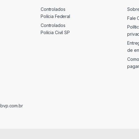
Controlados
Sobr
Polícia Federal
Fale 
Controlados
Políti
Polícia Civil SP
priva
Entre
de en
Como
paga
@bvp.com.br