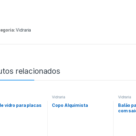
egoria:
Vidraria
utos relacionados
Vidraria
Vidraria
e vidro para placas
Copo Alquimista
Balão pa
com saíd