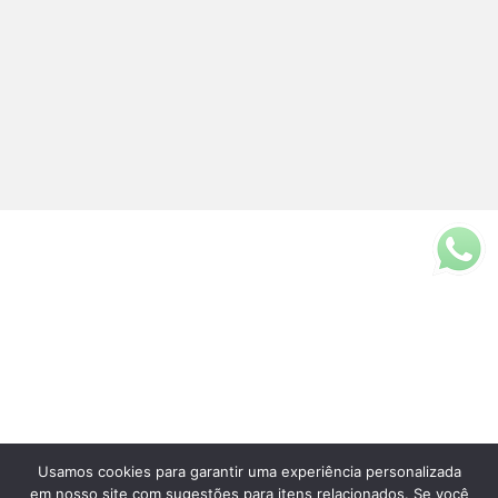
Usamos cookies para garantir uma experiência personalizada
Fale Conosco
em nosso site com sugestões para itens relacionados. Se você