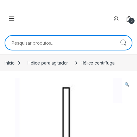
0
Pesquisar por:
Início
Hélice para agitador
Hélice centrífuga