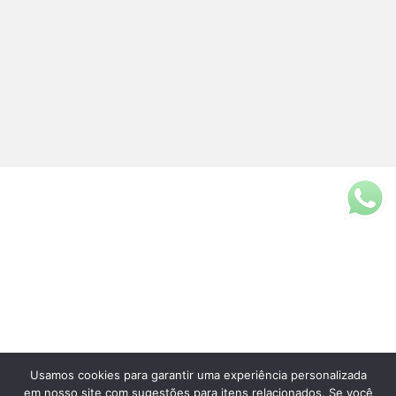
Usamos cookies para garantir uma experiência personalizada
Fale Conosco
em nosso site com sugestões para itens relacionados. Se você