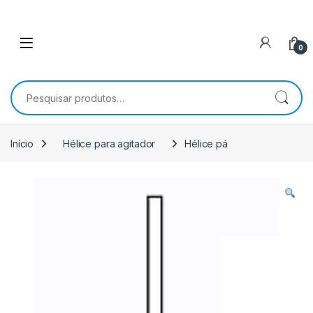
0
Pesquisar por:
Início
Hélice para agitador
Hélice pá