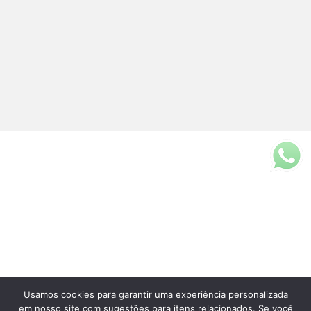
Usamos cookies para garantir uma experiência personalizada
Fale Conosco
em nosso site com sugestões para itens relacionados. Se você