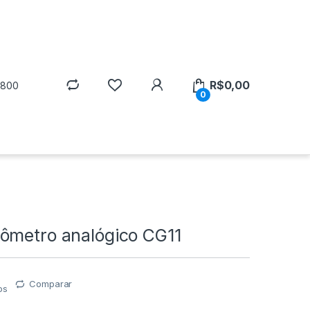
R$
0,00
5800
0
ômetro analógico CG11
Comparar
os