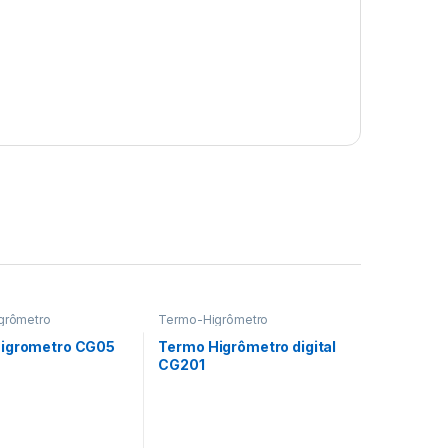
grômetro
Termo-Higrômetro
igrometro CG05
Termo Higrômetro digital
CG201