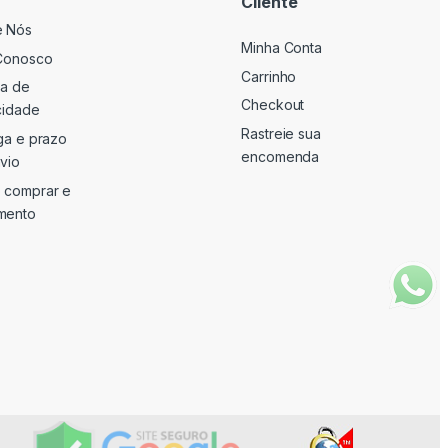
Cliente
e Nós
Minha Conta
Conosco
Carrinho
ca de
Checkout
cidade
Rastreie sua
ga e prazo
encomenda
vio
 comprar e
mento