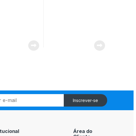
Inscrever-se
itucional
Área do