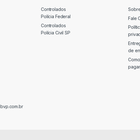
Controlados
Sobr
Polícia Federal
Fale 
Controlados
Políti
Polícia Civil SP
priva
Entre
de en
Como
paga
@bvp.com.br