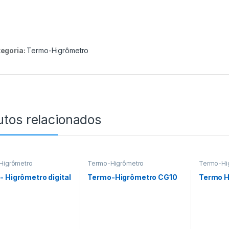
egoria:
Termo-Higrômetro
utos relacionados
Higrômetro
Termo-Higrômetro
Termo-Hi
 Higrômetro digital
Termo-Higrômetro CG10
Termo H