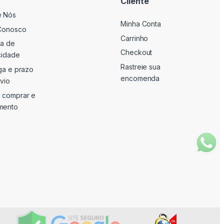
Cliente
e Nós
Minha Conta
Conosco
Carrinho
ca de
Checkout
cidade
Rastreie sua
ga e prazo
encomenda
vio
 comprar e
mento