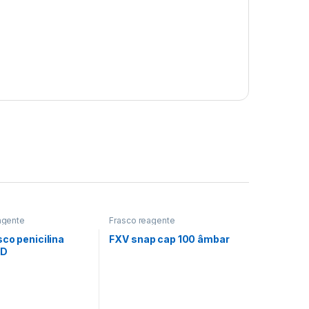
agente
Frasco reagente
co penicilina
FXV snap cap 100 âmbar
VD