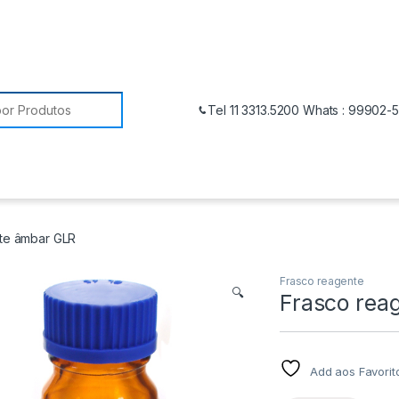
Tel 11 3313.5200 Whats : 99902-
te âmbar GLR
Frasco reagente
🔍
Frasco rea
Add aos Favorit