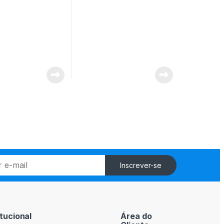
Inscrever-se
itucional
Área do