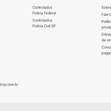
Controlados
Sobr
Polícia Federal
Fale 
Controlados
Políti
Polícia Civil SP
priva
Entre
de en
Como
paga
@bvp.com.br