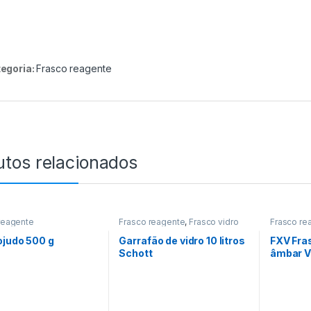
egoria:
Frasco reagente
utos relacionados
reagente
Frasco reagente
,
Frasco vidro
Frasco re
ojudo 500 g
Garrafão de vidro 10 litros
FXV Fras
Schott
âmbar 