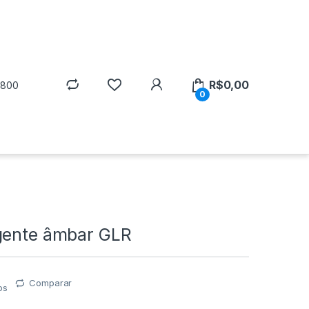
R$
0,00
5800
0
gente âmbar GLR
Comparar
os